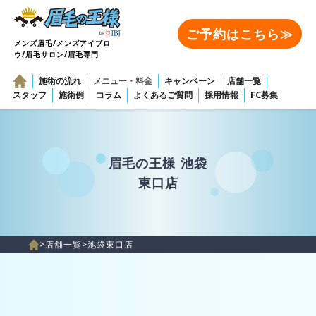
ご予約はこちら≫
メンズ眉毛/メンズアイブロ
ウ/眉毛サロン/眉毛専門
施術の流れ
メニュー・料金
キャンペーン
店舗一覧
スタッフ
施術例
コラム
よくあるご質問
採用情報
FC募集
眉毛の王様 池袋
東口店
>
店舗一覧
>
池袋東口店