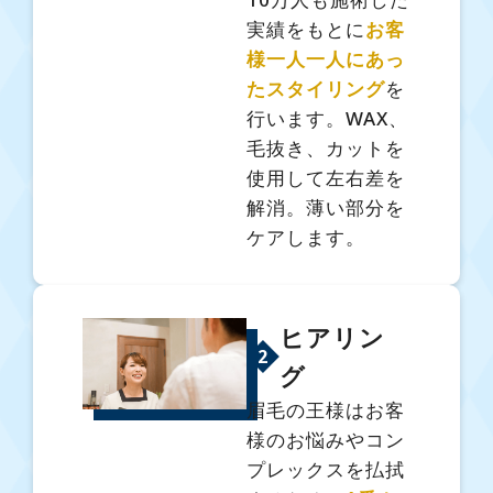
実績をもとに
お客
様一人一人にあっ
たスタイリング
を
行います。WAX、
毛抜き、カットを
使用して左右差を
解消。薄い部分を
ケアします。
ヒアリン
2
グ
眉毛の王様はお客
様のお悩みやコン
プレックスを払拭