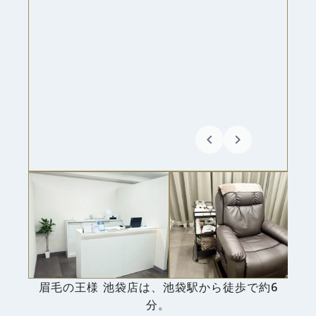
keyboard_arrow_left
keyboard_arrow_right
眉毛の王様 池袋店は、池袋駅から徒歩で約6
分。