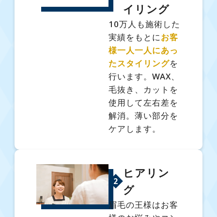
イリング
10万人も施術した
実績をもとに
お客
様一人一人にあっ
たスタイリング
を
行います。WAX、
毛抜き、カットを
使用して左右差を
解消。薄い部分を
ケアします。
ヒアリン
2
グ
眉毛の王様はお客