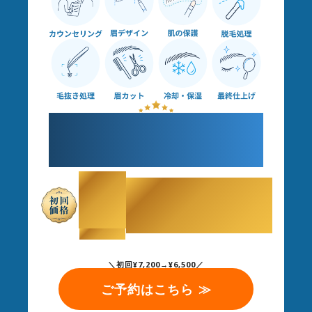
すべてプロにお任せで
理想の眉毛へ
￥
6,500
（税込）
＼初回¥7,200→¥6,500／
ご予約はこちら ≫