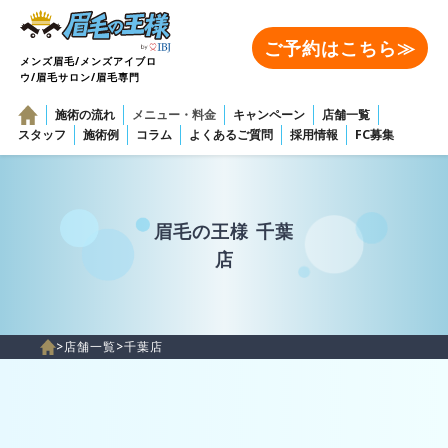
ご予約はこちら≫
メンズ眉毛/メンズアイブロ
ウ/眉毛サロン/眉毛専門
施術の流れ
メニュー・料金
キャンペーン
店舗一覧
スタッフ
施術例
コラム
よくあるご質問
採用情報
FC募集
眉毛の王様 千葉
店
>
店舗一覧
>
千葉店