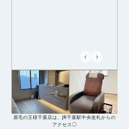
keyboard_arrow_left
keyboard_arrow_right
眉毛の王様千葉店は、JR千葉駅中央改札からの
アクセス◯