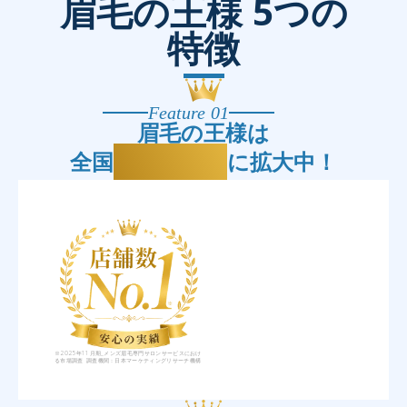
眉毛の王様 5つの
特徴
Feature 01
眉毛の王様は
25店舗
全国
に拡大中！
※2025年11月期_メンズ眉毛専門サロンサービスにおけ
る市場調査 調査機関：日本マーケティングリサーチ機構