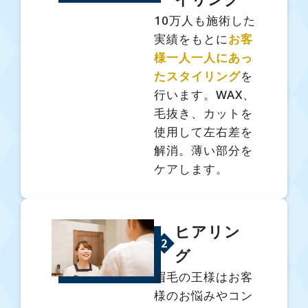
10万人も施術した
実績をもとに
お客
様一人一人にあっ
たスタイリング
を
行います。WAX、
毛抜き、カットを
使用して左右差を
解消。薄い部分を
ケアします。
ヒアリン
2
グ
眉毛の王様はお客
様のお悩みやコン