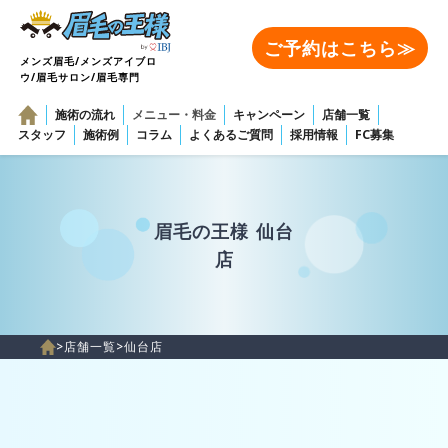
ご予約はこちら≫
メンズ眉毛/メンズアイブロ
ウ/眉毛サロン/眉毛専門
施術の流れ
メニュー・料金
キャンペーン
店舗一覧
スタッフ
施術例
コラム
よくあるご質問
採用情報
FC募集
眉毛の王様 仙台
店
>
店舗一覧
>
仙台店