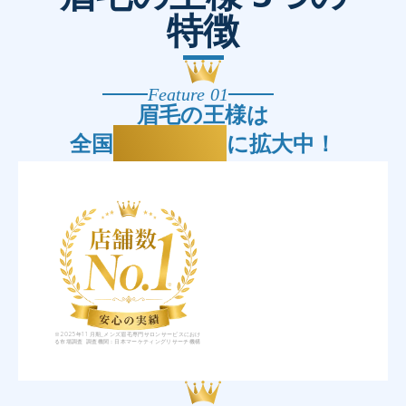
特徴
Feature 01
眉毛の王様は
25店舗
全国
に拡大中！
※2025年11月期_メンズ眉毛専門サロンサービスにおけ
る市場調査 調査機関：日本マーケティングリサーチ機構