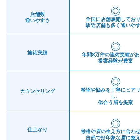
◎
店舗数
全国に店舗展開してお
通いやすさ
駅近店舗も多く通いや
◎
施術実績
年間8万件の施術実績があ
提案経験が豊富
◎
希望や悩みを丁寧にヒア
カウンセリング
し、
似合う眉を提案
◎
仕上がり
骨格や眉の生え方に合わ
自然で好印象な眉に整