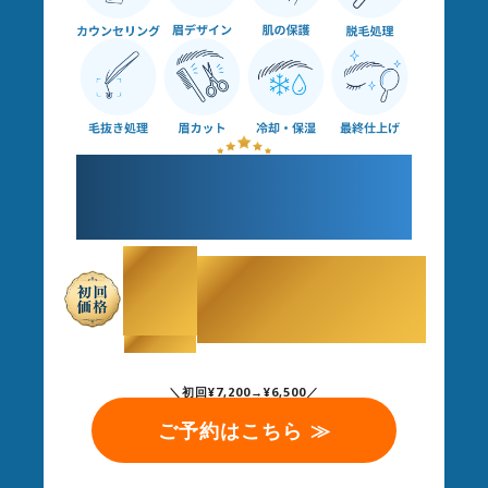
すべてプロにお任せで
理想の眉毛へ
￥
6,500
（税込）
＼初回¥7,200→¥6,500／
ご予約はこちら ≫