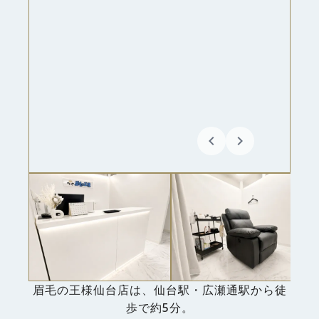
keyboard_arrow_left
keyboard_arrow_right
眉毛の王様仙台店は、仙台駅・広瀬通駅から徒
歩で約5分。