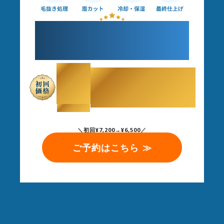
すべてプロにお任せで
理想の眉毛へ
￥
6,500
（税込）
＼初回¥7,200→¥6,500／
ご予約はこちら ≫