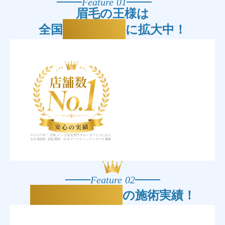
Feature 01
眉毛の王様は
25店舗
全国
に拡大中！
※2025年11月期_メンズ眉毛専門サロンサービスにおけ
る市場調査 調査機関：日本マーケティングリサーチ機構
Feature 02
年間8万人
の施術実績！