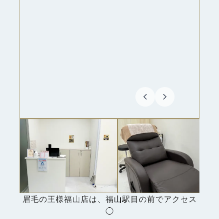
keyboard_arrow_left
keyboard_arrow_right
眉毛の王様福山店は、福山駅目の前でアクセス
◯