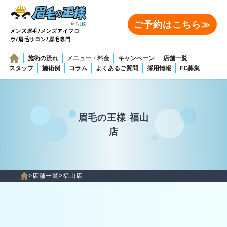
ご予約はこちら≫
メンズ眉毛/メンズアイブロ
ウ/眉毛サロン/眉毛専門
施術の流れ
メニュー・料金
キャンペーン
店舗一覧
スタッフ
施術例
コラム
よくあるご質問
採用情報
FC募集
眉毛の王様 福山
店
>
店舗一覧
>
福山店