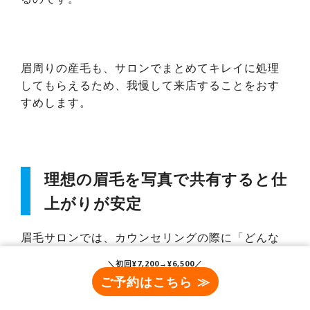
眉周りの産毛も、サロンでまとめてキレイに処理
してもらえるため、我慢して来店することをおす
すめします。
理想の眉毛を写真で共有すると仕
上がりが安定
眉毛サロンでは、カウンセリングの際に「どんな
眉毛にしたいか」を聞かれます。その際におすす
＼初回¥7,200→¥6,500／
めなのが、理想の眉毛の写真を持参すること。芸
ご予約はこちら ≫
能人やインフルエンサー、雑誌のモデルなど、
「こんな眉毛にしたい」と思える参考画像をスマ