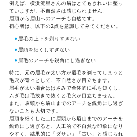
例えば、横浜流星さんの眉はとてもきれいに整っ
ていますが、不自然さは感じられません。
眉頭から眉山へのアーチも自然です。
初心者は、以下の2点を意識してみてください。
⚫︎
眉毛の上下を剃りすぎない
⚫︎
眉頭を細くしすぎない
⚫︎
眉毛のアーチを鋭角にし過ぎない
特に、元の眉毛が太い方が眉毛を剃ってしまうと
毛穴が青々として、不自然さが目立ちます。
眉毛が太い場合ははさみで全体的に毛を短くし、
ムダ毛は毛抜きで抜くと毛穴が目立ちません。
また、眉頭から眉山までのアーチを鋭角にし過ぎ
ないことも大切です。
眉頭を細くした上に眉頭から眉山までのアーチを
鋭角にし過ぎると、人工的で不自然な印象になり
やすく、結果的に「ダサい」「古い」と感じられ