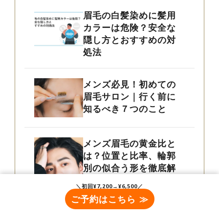
眉毛の白髪染めに髪用
カラーは危険？安全な
隠し方とおすすめの対
処法
メンズ必見！初めての
眉毛サロン｜行く前に
知るべき７つのこと
メンズ眉毛の黄金比と
は？位置と比率、輪郭
別の似合う形を徹底解
説
＼初回¥7,200→¥6,500／
ご予約はこちら ≫
眉毛全剃りは後悔す