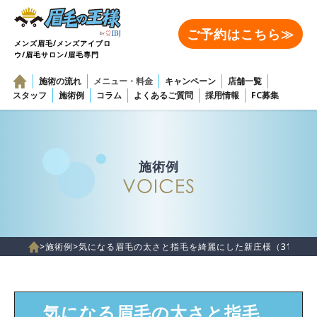
ご予約はこちら≫
メンズ眉毛/メンズアイブロ
ウ/眉毛サロン/眉毛専門
施術の流れ
メニュー・料金
キャンペーン
店舗一覧
スタッフ
施術例
コラム
よくあるご質問
採用情報
FC募集
施術例
>
施術例
>
気になる眉毛の太さと指毛を綺麗にした新庄様（31歳）
気になる眉毛の太さと指毛