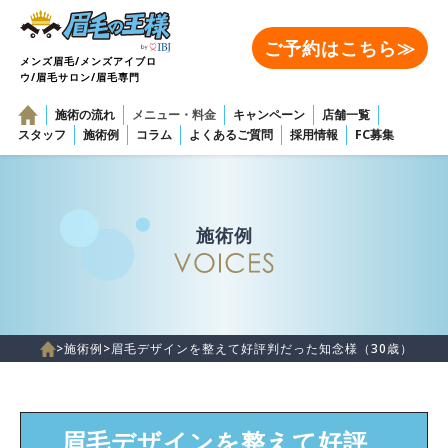
ご予約はこちら≫
メンズ眉毛/メンズアイブロ
ウ/眉毛サロン/眉毛専門
施術の流れ
メニュー・料金
キャンペーン
店舗一覧
スタッフ
施術例
コラム
よくあるご質問
採用情報
FC募集
施術例
>
施術例
>
眉毛デザインを整えて好評判だった知念様（30歳）
眉毛デザインを整えて好評