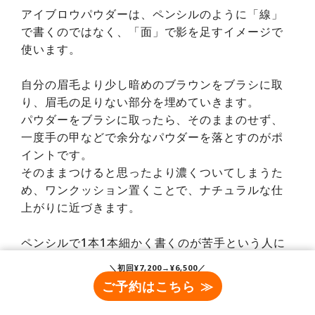
アイブロウパウダーは、ペンシルのように「線」
で書くのではなく、「面」で影を足すイメージで
使います。
自分の眉毛より少し暗めのブラウンをブラシに取
り、眉毛の足りない部分を埋めていきます。
パウダーをブラシに取ったら、そのままのせず、
一度手の甲などで余分なパウダーを落とすのがポ
イントです。
そのままつけると思ったより濃くついてしまうた
め、ワンクッション置くことで、ナチュラルな仕
上がりに近づきます。
ペンシルで1本1本細かく書くのが苦手という人に
も、パウダーはおすすめです。
＼初回¥7,200→¥6,500／
ご予約はこちら ≫