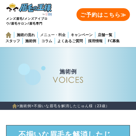
ご予約はこちら≫
メンズ眉毛/メンズアイブロ
ウ/眉毛サロン/眉毛専門
施術の流れ
メニュー・料金
キャンペーン
店舗一覧
スタッフ
施術例
コラム
よくあるご質問
採用情報
FC募集
施術例
>
施術例
>
不揃いな眉毛を解消したじゅん様（23歳）
不揃いな眉毛を解消したじ