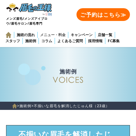
ご予約はこちら≫
メンズ眉毛/メンズアイブロ
ウ/眉毛サロン/眉毛専門
施術の流れ
メニュー・料金
キャンペーン
店舗一覧
スタッフ
施術例
コラム
よくあるご質問
採用情報
FC募集
施術例
>
施術例
>
不揃いな眉毛を解消したじゅん様（23歳）
不揃いな眉毛を解消したじ