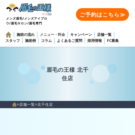
ご予約はこちら≫
メンズ眉毛/メンズアイブロ
ウ/眉毛サロン/眉毛専門
施術の流れ
メニュー・料金
キャンペーン
店舗一覧
スタッフ
施術例
コラム
よくあるご質問
採用情報
FC募集
眉毛の王様 北千
住店
>
店舗一覧
>
北千住店