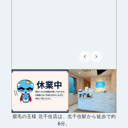
keyboard_arrow_left
keyboard_arrow_right
眉毛の王様 北千住店は、北千住駅から徒歩で約
6分。