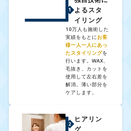
よるスタ
1
イリング
10万人も施術した
実績をもとに
お客
様一人一人にあっ
たスタイリング
を
行います。WAX、
毛抜き、カットを
使用して左右差を
解消。薄い部分を
ケアします。
ヒアリン
2
グ