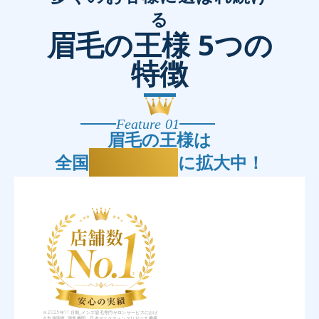
る
眉毛の王様 5つの
特徴
Feature 01
眉毛の王様は
25店舗
全国
に拡大中！
※2025年11月期_メンズ眉毛専門サロンサービスにおけ
る市場調査 調査機関：日本マーケティングリサーチ機構