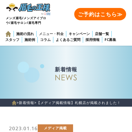
ご予約はこちら≫
メンズ眉毛/メンズアイブロ
ウ/眉毛サロン/眉毛専門
施術の流れ
メニュー・料金
キャンペーン
店舗一覧
スタッフ
施術例
コラム
よくあるご質問
採用情報
FC募集
新着情報
>
新着情報
>
【メディア掲載情報】札幌店が掲載されました！
2023.01.16
メディア掲載