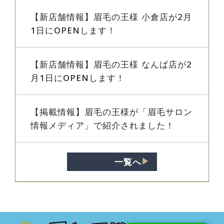
【新店舗情報】眉毛の王様 小倉店が2月
1日にOPENします！
【新店舗情報】眉毛の王様 なんば店が2
月1日にOPENします！
【掲載情報】眉毛の王様が「眉毛サロン
情報メディア」で紹介されました！
一覧へ
▶︎