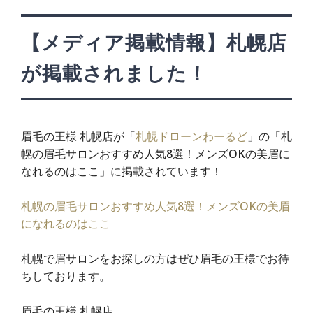
【メディア掲載情報】札幌店
が掲載されました！
眉毛の王様 札幌店が「
札幌ドローンわーるど
」の「札
幌の眉毛サロンおすすめ人気8選！メンズOKの美眉に
なれるのはここ」に掲載されています！
札幌の眉毛サロンおすすめ人気8選！メンズOKの美眉
になれるのはここ
札幌で眉サロンをお探しの方はぜひ眉毛の王様でお待
ちしております。
眉毛の王様 札幌店