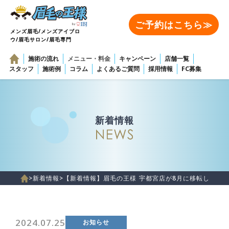
ご予約はこちら≫
メンズ眉毛/メンズアイブロ
ウ/眉毛サロン/眉毛専門
施術の流れ
メニュー・料金
キャンペーン
店舗一覧
スタッフ
施術例
コラム
よくあるご質問
採用情報
FC募集
新着情報
>
新着情報
>
【新着情報】眉毛の王様 宇都宮店が8月に移転します
2024.07.25
お知らせ