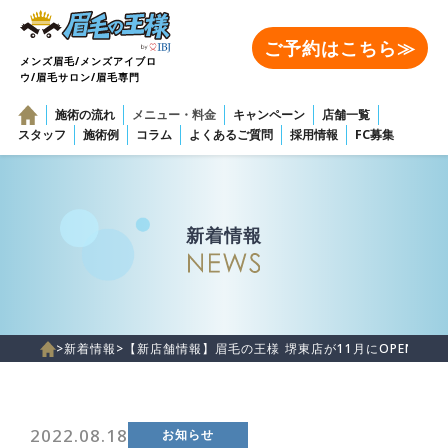
ご予約はこちら≫
メンズ眉毛/メンズアイブロ
ウ/眉毛サロン/眉毛専門
施術の流れ
メニュー・料金
キャンペーン
店舗一覧
スタッフ
施術例
コラム
よくあるご質問
採用情報
FC募集
新着情報
>
新着情報
>
【新店舗情報】眉毛の王様 堺東店が11月にOPEN！
2022.08.18
お知らせ