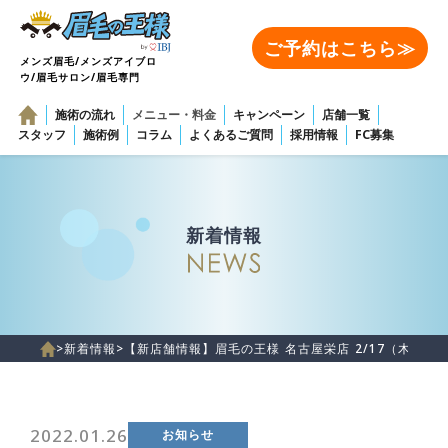
ご予約はこちら≫
メンズ眉毛/メンズアイブロ
ウ/眉毛サロン/眉毛専門
施術の流れ
メニュー・料金
キャンペーン
店舗一覧
スタッフ
施術例
コラム
よくあるご質問
採用情報
FC募集
新着情報
>
新着情報
>
【新店舗情報】眉毛の王様 名古屋栄店 2/17（木）にO
2022.01.26
お知らせ