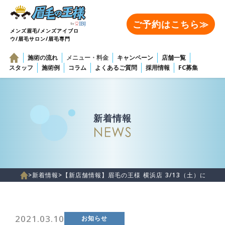
ご予約はこちら≫
メンズ眉毛/メンズアイブロ
ウ/眉毛サロン/眉毛専門
施術の流れ
メニュー・料金
キャンペーン
店舗一覧
スタッフ
施術例
コラム
よくあるご質問
採用情報
FC募集
新着情報
>
新着情報
>
【新店舗情報】眉毛の王様 横浜店 3/13（土）にOPEN
2021.03.10
お知らせ