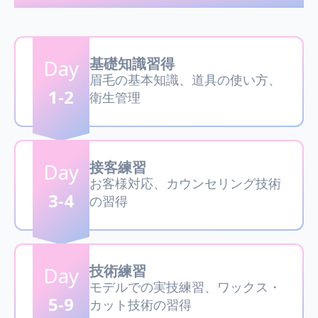
基礎知識習得
Day
眉毛の基本知識、道具の使い方、
1-2
衛生管理
接客練習
Day
お客様対応、カウンセリング技術
3-4
の習得
技術練習
Day
モデルでの実技練習、ワックス・
5-9
カット技術の習得