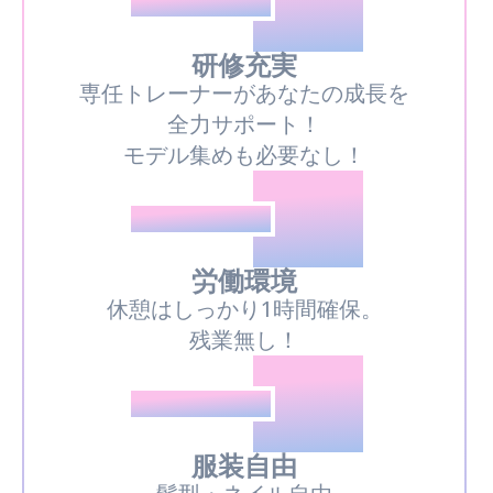
02
推しPOINT
研修充実
専任トレーナーがあなたの成長を
全力サポート！
モデル集めも必要なし！
03
推しPOINT
労働環境
休憩はしっかり1時間確保。
残業無し！
04
推しPOINT
服装自由